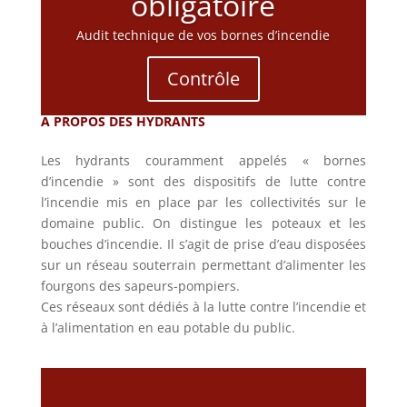
obligatoire
Audit technique de vos bornes d’incendie
Contrôle
A PROPOS DES HYDRANTS
Les hydrants couramment appelés « bornes
d’incendie » sont des dispositifs de lutte contre
l’incendie mis en place par les collectivités sur le
domaine public. On distingue les poteaux et les
bouches d’incendie. Il s’agit de prise d’eau disposées
sur un réseau souterrain permettant d’alimenter les
fourgons des sapeurs-pompiers.
Ces réseaux sont dédiés à la lutte contre l’incendie et
à l’alimentation en eau potable du public.