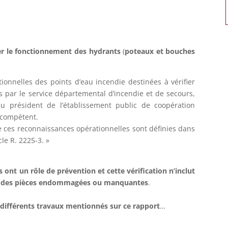
ier le fonctionnement des hydrants
(
poteaux et bouches
ionnelles des points d’eau incendie destinées à vérifier
es par le service départemental d’incendie et de secours,
u président de l’établissement public de coopération
t compétent.
de ces reconnaissances opérationnelles sont définies dans
le R. 2225-3. »
 ont un rôle de prévention et cette vérification n’inclut
nt des pièces endommagées ou manquantes
.
es différents travaux mentionnés sur ce rapport
…