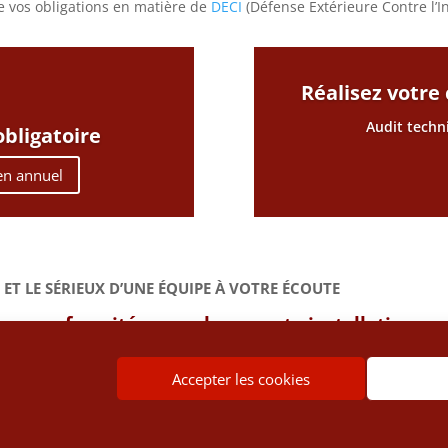
 vos obligations en matière de
DECI
(Défense Extérieure Contre l’I
Réalisez votre
Audit techn
obligatoire
ien annuel
 ET LE SÉRIEUX D’UNE ÉQUIPE À VOTRE ÉCOUTE
n - conformité - remplacement - installation nou
eau d’incendie et bouche d’incendie
Accepter les cookies
 – RGPD
PLAN DE SITE