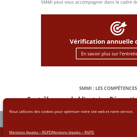
SMMI peut vous accompagner dans le cadre de
Vérification annuelle 
En savoir plus sur l'entret
SMMI : LES COMPÉTENCES
Contrôle annuel obligatoire. Réparatio
borne incendie, pot
Nous utilisons des cookies pour optimiser notre site web et notre service.
ACCUEIL
CONTACT
MENTIONS LEGALES
Mentions légales – RGPD
Mentions légales – RGPD
Site créé en 2020 par
Sitoptim
&
Webetech