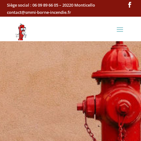
Siège social :
06 09 89 66 05 – 20220 Monticello
contact@smmi-borne-incendie.fr