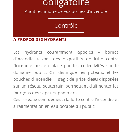
obligatoire
Audit technique de vos bornes d’incendie
Contrôle
A PROPOS DES HYDRANTS
Les hydrants couramment appelés « bornes
d’incendie » sont des dispositifs de lutte contre
l’incendie mis en place par les collectivités sur le
domaine public. On distingue les poteaux et les
bouches d’incendie. Il s’agit de prise d’eau disposées
sur un réseau souterrain permettant d’alimenter les
fourgons des sapeurs-pompiers.
Ces réseaux sont dédiés à la lutte contre l’incendie et
à l’alimentation en eau potable du public.